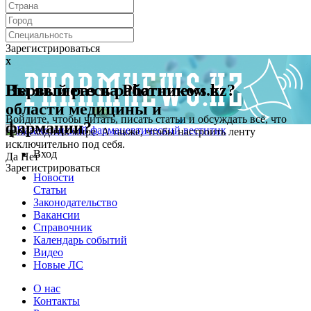
Зарегистрироваться
x
x
Первый раз на Pharmnews.kz?
Вы являетесь работником в
области медицины и
Войдите, чтобы читать, писать статьи и обсуждать всё, что
фармации?
происходит в мире. А также, чтобы настроить ленту
исключительно под себя.
Вход
Да
Нет
Зарегистрироваться
Новости
Статьи
Законодательство
Вакансии
Справочник
Календарь событий
Видео
Новые ЛС
О нас
Контакты