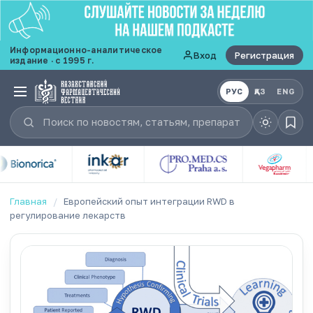
Информационно-аналитическое
Вход
Регистрация
издание · с 1995 г.
РУС
ҚАЗ
ENG
Главная
/
Европейский опыт интеграции RWD в
регулирование лекарств