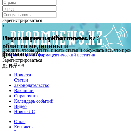
Зарегистрироваться
x
x
Первый раз на Pharmnews.kz?
Вы являетесь работником в
области медицины и
Войдите, чтобы читать, писать статьи и обсуждать всё, что пр
фармации?
Зарегистрироваться
Вход
Да
Нет
Новости
Статьи
Законодательство
Вакансии
Справочник
Календарь событий
Видео
Новые ЛС
О нас
Контакты