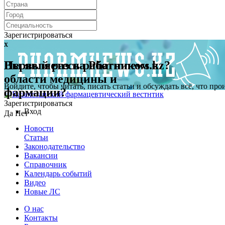
Зарегистрироваться
x
x
Первый раз на Pharmnews.kz?
Вы являетесь работником в
области медицины и
Войдите, чтобы читать, писать статьи и обсуждать всё, что пр
фармации?
Зарегистрироваться
Вход
Да
Нет
Новости
Статьи
Законодательство
Вакансии
Справочник
Календарь событий
Видео
Новые ЛС
О нас
Контакты