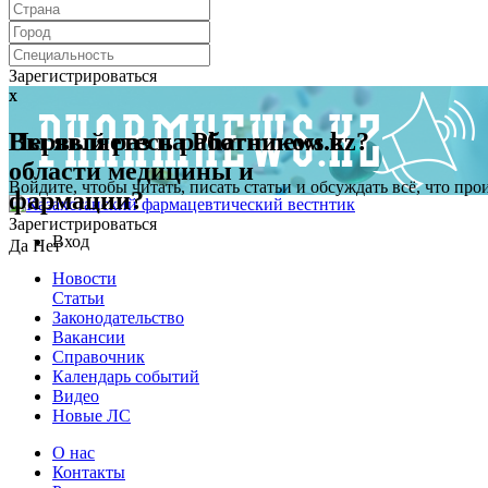
Зарегистрироваться
x
x
Первый раз на Pharmnews.kz?
Вы являетесь работником в
области медицины и
Войдите, чтобы читать, писать статьи и обсуждать всё, что пр
фармации?
Зарегистрироваться
Вход
Да
Нет
Новости
Статьи
Законодательство
Вакансии
Справочник
Календарь событий
Видео
Новые ЛС
О нас
Контакты