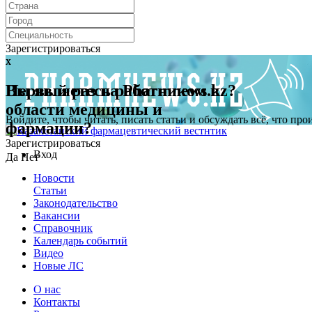
Зарегистрироваться
x
x
Первый раз на Pharmnews.kz?
Вы являетесь работником в
области медицины и
Войдите, чтобы читать, писать статьи и обсуждать всё, что пр
фармации?
Зарегистрироваться
Вход
Да
Нет
Новости
Статьи
Законодательство
Вакансии
Справочник
Календарь событий
Видео
Новые ЛС
О нас
Контакты