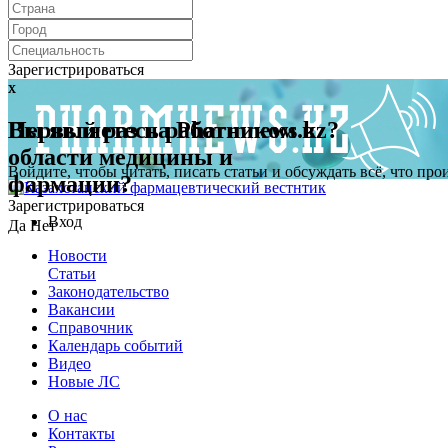
Зарегистрироваться
x
x
Первый раз на Pharmnews.kz?
Вы являетесь работником в
области медицины и
Войдите, чтобы читать, писать статьи и обсуждать всё, что пр
фармации?
Зарегистрироваться
Вход
Да
Нет
Новости
Статьи
Законодательство
Вакансии
Справочник
Календарь событий
Видео
Новые ЛС
О нас
Контакты