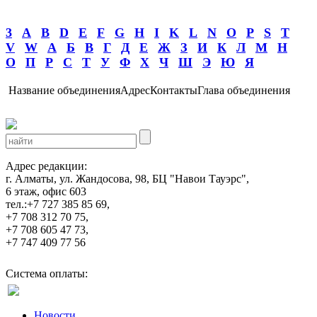
3
A
B
D
E
F
G
H
I
K
L
N
O
P
S
T
V
W
А
Б
В
Г
Д
Е
Ж
З
И
К
Л
М
Н
О
П
Р
С
Т
У
Ф
Х
Ч
Ш
Э
Ю
Я
Название объединения
Адрес
Контакты
Глава объединения
Адрес редакции:
г. Алматы, ул. Жандосова, 98, БЦ "Навои Тауэрс",
6 этаж, офис 603
тел.:+7 727 385 85 69,
+7 708 312 70 75,
+7 708 605 47 73,
+7 747 409 77 56
Система оплаты:
Новости