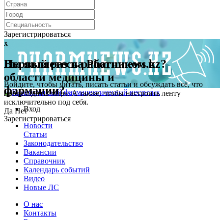
Зарегистрироваться
x
x
Первый раз на Pharmnews.kz?
Вы являетесь работником в
области медицины и
Войдите, чтобы читать, писать статьи и обсуждать всё, что
фармации?
происходит в мире. А также, чтобы настроить ленту
исключительно под себя.
Вход
Да
Нет
Зарегистрироваться
Новости
Статьи
Законодательство
Вакансии
Справочник
Календарь событий
Видео
Новые ЛС
О нас
Контакты