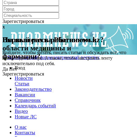
Зарегистрироваться
x
x
Первый раз на Pharmnews.kz?
Вы являетесь работником в
области медицины и
Войдите, чтобы читать, писать статьи и обсуждать всё, что
фармации?
происходит в мире. А также, чтобы настроить ленту
исключительно под себя.
Вход
Да
Нет
Зарегистрироваться
Новости
Статьи
Законодательство
Вакансии
Справочник
Календарь событий
Видео
Новые ЛС
О нас
Контакты