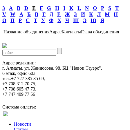
3
A
B
D
E
F
G
H
I
K
L
N
O
P
S
T
V
W
А
Б
В
Г
Д
Е
Ж
З
И
К
Л
М
Н
О
П
Р
С
Т
У
Ф
Х
Ч
Ш
Э
Ю
Я
Название объединения
Адрес
Контакты
Глава объединения
Адрес редакции:
г. Алматы, ул. Жандосова, 98, БЦ "Навои Тауэрс",
6 этаж, офис 603
тел.:+7 727 385 85 69,
+7 708 312 70 75,
+7 708 605 47 73,
+7 747 409 77 56
Система оплаты:
Новости
Статьи