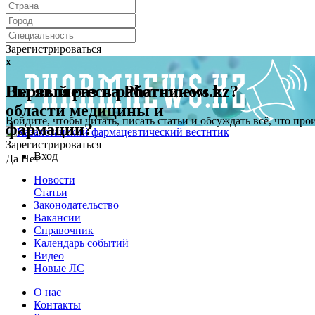
Зарегистрироваться
x
x
Первый раз на Pharmnews.kz?
Вы являетесь работником в
области медицины и
Войдите, чтобы читать, писать статьи и обсуждать всё, что пр
фармации?
Зарегистрироваться
Вход
Да
Нет
Новости
Статьи
Законодательство
Вакансии
Справочник
Календарь событий
Видео
Новые ЛС
О нас
Контакты