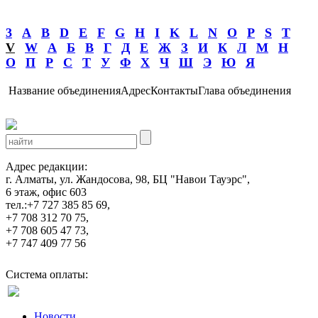
3
A
B
D
E
F
G
H
I
K
L
N
O
P
S
T
V
W
А
Б
В
Г
Д
Е
Ж
З
И
К
Л
М
Н
О
П
Р
С
Т
У
Ф
Х
Ч
Ш
Э
Ю
Я
Название объединения
Адрес
Контакты
Глава объединения
Адрес редакции:
г. Алматы, ул. Жандосова, 98, БЦ "Навои Тауэрс",
6 этаж, офис 603
тел.:+7 727 385 85 69,
+7 708 312 70 75,
+7 708 605 47 73,
+7 747 409 77 56
Система оплаты:
Новости