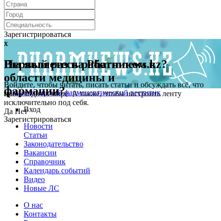
Зарегистрироваться
x
x
Первый раз на Pharmnews.kz?
Вы являетесь работником в
области медицины и
Войдите, чтобы читать, писать статьи и обсуждать всё, что
фармации?
происходит в мире. А также, чтобы настроить ленту
исключительно под себя.
Вход
Да
Нет
Зарегистрироваться
Новости
Статьи
Законодательство
Вакансии
Справочник
Календарь событий
Видео
Новые ЛС
О нас
Контакты