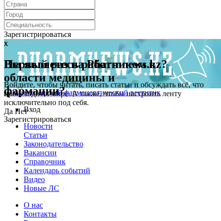
Зарегистрироваться
x
x
Первый раз на Pharmnews.kz?
Вы являетесь работником в
области медицины и
Войдите, чтобы читать, писать статьи и обсуждать всё, что
фармации?
происходит в мире. А также, чтобы настроить ленту
исключительно под себя.
Вход
Да
Нет
Зарегистрироваться
Новости
Статьи
Законодательство
Вакансии
Справочник
Календарь событий
Видео
Новые ЛС
О нас
Контакты