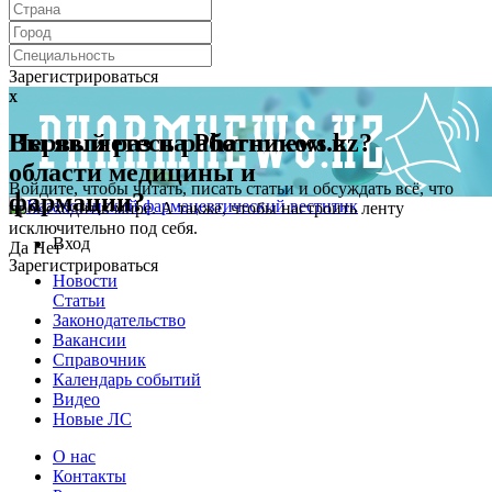
Зарегистрироваться
x
x
Первый раз на Pharmnews.kz?
Вы являетесь работником в
области медицины и
Войдите, чтобы читать, писать статьи и обсуждать всё, что
фармации?
происходит в мире. А также, чтобы настроить ленту
исключительно под себя.
Вход
Да
Нет
Зарегистрироваться
Новости
Статьи
Законодательство
Вакансии
Справочник
Календарь событий
Видео
Новые ЛС
О нас
Контакты