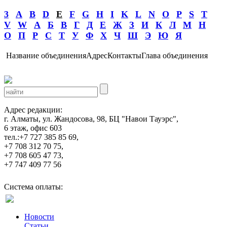
3
A
B
D
E
F
G
H
I
K
L
N
O
P
S
T
V
W
А
Б
В
Г
Д
Е
Ж
З
И
К
Л
М
Н
О
П
Р
С
Т
У
Ф
Х
Ч
Ш
Э
Ю
Я
Название объединения
Адрес
Контакты
Глава объединения
Адрес редакции:
г. Алматы, ул. Жандосова, 98, БЦ "Навои Тауэрс",
6 этаж, офис 603
тел.:+7 727 385 85 69,
+7 708 312 70 75,
+7 708 605 47 73,
+7 747 409 77 56
Система оплаты:
Новости
Статьи