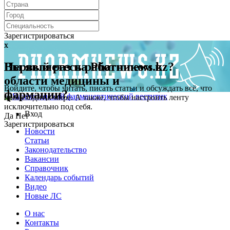
Зарегистрироваться
x
x
Первый раз на Pharmnews.kz?
Вы являетесь работником в
области медицины и
Войдите, чтобы читать, писать статьи и обсуждать всё, что
фармации?
происходит в мире. А также, чтобы настроить ленту
исключительно под себя.
Вход
Да
Нет
Зарегистрироваться
Новости
Статьи
Законодательство
Вакансии
Справочник
Календарь событий
Видео
Новые ЛС
О нас
Контакты