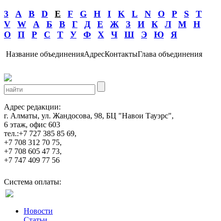
3
A
B
D
E
F
G
H
I
K
L
N
O
P
S
T
V
W
А
Б
В
Г
Д
Е
Ж
З
И
К
Л
М
Н
О
П
Р
С
Т
У
Ф
Х
Ч
Ш
Э
Ю
Я
Название объединения
Адрес
Контакты
Глава объединения
Адрес редакции:
г. Алматы, ул. Жандосова, 98, БЦ "Навои Тауэрс",
6 этаж, офис 603
тел.:+7 727 385 85 69,
+7 708 312 70 75,
+7 708 605 47 73,
+7 747 409 77 56
Система оплаты:
Новости
Статьи