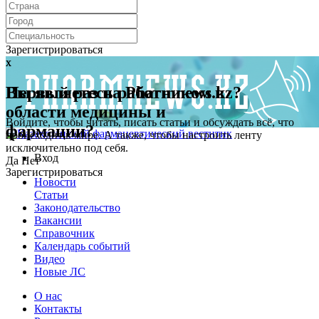
Зарегистрироваться
x
x
Первый раз на Pharmnews.kz?
Вы являетесь работником в
области медицины и
Войдите, чтобы читать, писать статьи и обсуждать всё, что
фармации?
происходит в мире. А также, чтобы настроить ленту
исключительно под себя.
Вход
Да
Нет
Зарегистрироваться
Новости
Статьи
Законодательство
Вакансии
Справочник
Календарь событий
Видео
Новые ЛС
О нас
Контакты