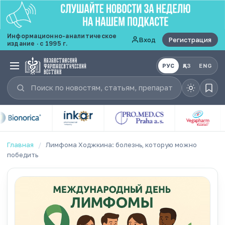
Информационно-аналитическое
Вход
Регистрация
издание · с 1995 г.
РУС
ҚАЗ
ENG
Главная
/
Лимфома Ходжкина: болезнь, которую можно
победить