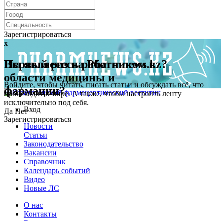
Зарегистрироваться
x
x
Первый раз на Pharmnews.kz?
Вы являетесь работником в
области медицины и
Войдите, чтобы читать, писать статьи и обсуждать всё, что
фармации?
происходит в мире. А также, чтобы настроить ленту
исключительно под себя.
Вход
Да
Нет
Зарегистрироваться
Новости
Статьи
Законодательство
Вакансии
Справочник
Календарь событий
Видео
Новые ЛС
О нас
Контакты