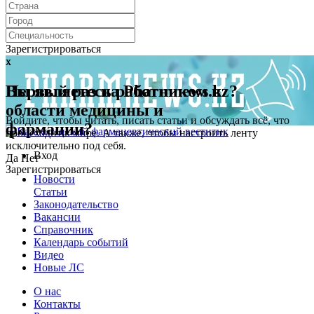
Зарегистрироваться
x
x
Первый раз на Pharmnews.kz?
Вы являетесь работником в
области медицины и
Войдите, чтобы читать, писать статьи и обсуждать всё, что
фармации?
происходит в мире. А также, чтобы настроить ленту
исключительно под себя.
Вход
Да
Нет
Зарегистрироваться
Новости
Статьи
Законодательство
Вакансии
Справочник
Календарь событий
Видео
Новые ЛС
О нас
Контакты