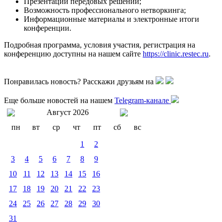
Презентации передовых решений;
Возможность профессионального нетворкинга;
Информационные материалы и электронные итоги
конференции.
Подробная программа, условия участия, регистрация на
конференцию доступны на нашем сайте
https://clinic.restec.ru
.
Понравилась новость? Расскажи друзьям на
Еще больше новостей на нашем
Telegram-канале
Август 2026
пн
вт
ср
чт
пт
сб
вс
1
2
3
4
5
6
7
8
9
10
11
12
13
14
15
16
17
18
19
20
21
22
23
24
25
26
27
28
29
30
31