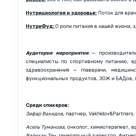
Нутрициология и здоровье:
Поток для вра
НутриФуд:
О роли питания в нашей жизни, 
Аудитория мероприятия
— производител
специалисты по спортивному питанию, вр
здравоохранения — главврачи, медицин
функциональных продуктов, ЗОЖ и БАДов, 
Среди спикеров:
Зафар Вахидов,
партнер, Vakhidov&Partners.
Асель Туманова,
онколог, химиотерапевт, вр
Валихан Тен,
генеральный директор, фитнес-