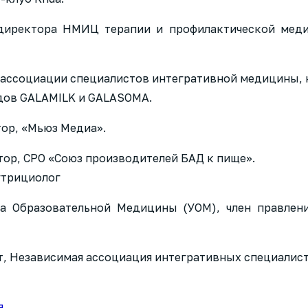
к директора НМИЦ терапии и профилактической ме
ассоциации специалистов интегративной медицины, н
ндов GALAMILK и GALASOMA.
ор, «Мьюз Медиа».
ор, СРО «Союз производителей БАД к пище».
утрициолог
а Образовательной Медицины (УОМ), член правлени
т, Независимая ассоциация интегративных специалист
я
.