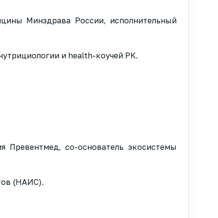
дицины Минздрава России, исполнительный
утрициологии и health-коучей РК.
я Превентмед, со-основатель экосистемы
ов (НАИС).