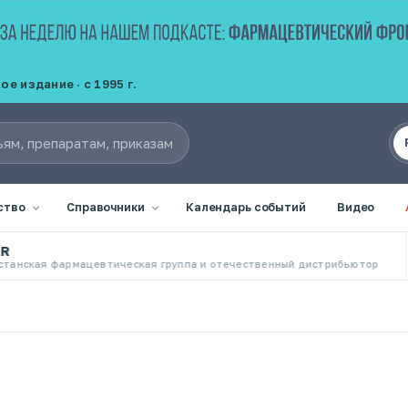
 издание · с 1995 г.
ство
Справочники
Календарь событий
Видео
армацевтическая группа и отечественный дистрибьютор