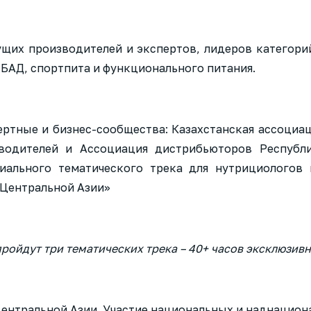
щих производителей и экспертов, лидеров категори
БАД, спортпита и функционального питания.
ртные и бизнес-сообщества: Казахстанская ассоциа
водителей и Ассоциация дистрибьюторов Республ
иального тематического трека для нутрициологов 
 Центральной Азии»
ойдут три тематических трека – 40+ часов эксклюзивн
 Центральной Азии. Участие национальных и наднацион