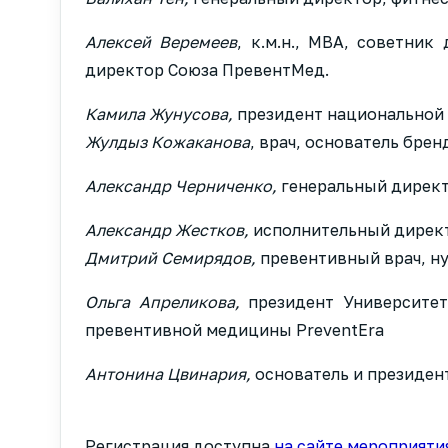
Алексей Веремеев
, к.м.н., MBA, советни
директор Союза ПревентМед.
Камила Жунусова,
президент национальной 
Жулдыз Кожаканова
, врач, основатель бре
Александр Черниченко,
генеральный директ
Александр Жестков,
исполнительный директ
Дмитрий Семирядов,
превентивный врач, н
Ольга Апреликова,
президент Университет
превентивной медицины PreventEra
Антонина Цвинария,
основатель и президен
Регистрация доступна
на сайте мероприяти