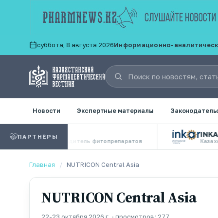
суббота, 8 августа 2026
Информационно-аналитическое
Новости
Экспертные материалы
Законодатель
INKAR
ПАРТНЁРЫ
ный производитель фитопрепаратов
Казахстанская ф
Главная
/
NUTRICON Central Asia
NUTRICON Central Asia
22-23 октября 2026 г. · просмотров: 277