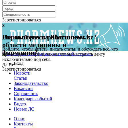
Зарегистрироваться
x
x
Первый раз на Pharmnews.kz?
Вы являетесь работником в
области медицины и
Войдите, чтобы читать, писать статьи и обсуждать всё, что
фармации?
происходит в мире. А также, чтобы настроить ленту
исключительно под себя.
Вход
Да
Нет
Зарегистрироваться
Новости
Статьи
Законодательство
Вакансии
Справочник
Календарь событий
Видео
Новые ЛС
О нас
Контакты