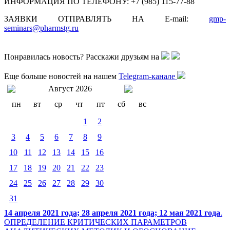
ИНФОРМАЦИЯ ПО ТЕЛЕФОНУ: +7 (985) 115-77-88
ЗАЯВКИ ОТПРАВЛЯТЬ НА E-mail:
gmp-
seminars@pharmstg.ru
Понравилась новость? Расскажи друзьям на
Еще больше новостей на нашем
Telegram-канале
Август 2026
пн
вт
ср
чт
пт
сб
вс
1
2
3
4
5
6
7
8
9
10
11
12
13
14
15
16
17
18
19
20
21
22
23
24
25
26
27
28
29
30
31
14 апреля 2021 года; 28 апреля 2021 года; 12 мая 2021 года
.
ОПРЕДЕЛЕНИЕ КРИТИЧЕСКИХ ПАРАМЕТРОВ