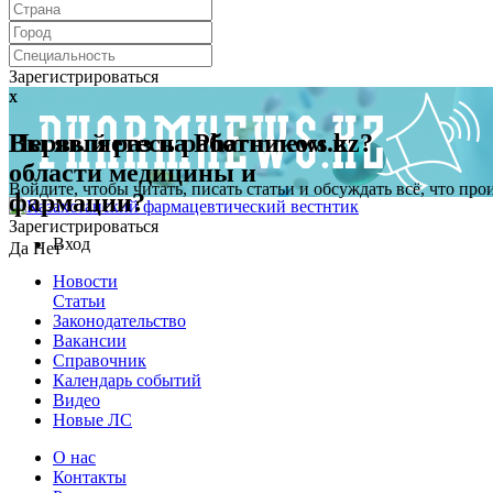
Зарегистрироваться
x
x
Первый раз на Pharmnews.kz?
Вы являетесь работником в
области медицины и
Войдите, чтобы читать, писать статьи и обсуждать всё, что пр
фармации?
Зарегистрироваться
Вход
Да
Нет
Новости
Статьи
Законодательство
Вакансии
Справочник
Календарь событий
Видео
Новые ЛС
О нас
Контакты