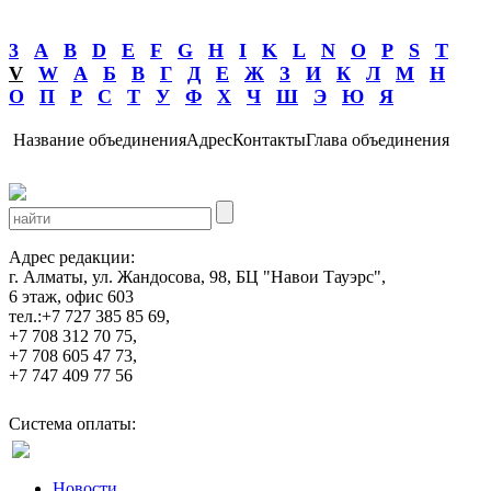
3
A
B
D
E
F
G
H
I
K
L
N
O
P
S
T
V
W
А
Б
В
Г
Д
Е
Ж
З
И
К
Л
М
Н
О
П
Р
С
Т
У
Ф
Х
Ч
Ш
Э
Ю
Я
Название объединения
Адрес
Контакты
Глава объединения
Адрес редакции:
г. Алматы, ул. Жандосова, 98, БЦ "Навои Тауэрс",
6 этаж, офис 603
тел.:+7 727 385 85 69,
+7 708 312 70 75,
+7 708 605 47 73,
+7 747 409 77 56
Система оплаты:
Новости