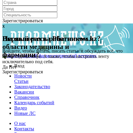
Зарегистрироваться
x
x
Первый раз на Pharmnews.kz?
Вы являетесь работником в
области медицины и
Войдите, чтобы читать, писать статьи и обсуждать всё, что
фармации?
происходит в мире. А также, чтобы настроить ленту
исключительно под себя.
Вход
Да
Нет
Зарегистрироваться
Новости
Статьи
Законодательство
Вакансии
Справочник
Календарь событий
Видео
Новые ЛС
О нас
Контакты