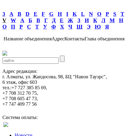
3
A
B
D
E
F
G
H
I
K
L
N
O
P
S
T
V
W
А
Б
В
Г
Д
Е
Ж
З
И
К
Л
М
Н
О
П
Р
С
Т
У
Ф
Х
Ч
Ш
Э
Ю
Я
Название объединения
Адрес
Контакты
Глава объединения
Адрес редакции:
г. Алматы, ул. Жандосова, 98, БЦ "Навои Тауэрс",
6 этаж, офис 603
тел.:+7 727 385 85 69,
+7 708 312 70 75,
+7 708 605 47 73,
+7 747 409 77 56
Система оплаты:
Новости