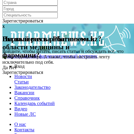
Зарегистрироваться
x
x
Первый раз на Pharmnews.kz?
Вы являетесь работником в
области медицины и
Войдите, чтобы читать, писать статьи и обсуждать всё, что
фармации?
происходит в мире. А также, чтобы настроить ленту
исключительно под себя.
Вход
Да
Нет
Зарегистрироваться
Новости
Статьи
Законодательство
Вакансии
Справочник
Календарь событий
Видео
Новые ЛС
О нас
Контакты