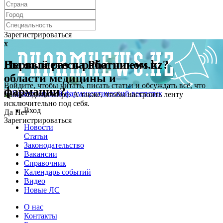
Зарегистрироваться
x
x
Первый раз на Pharmnews.kz?
Вы являетесь работником в
области медицины и
Войдите, чтобы читать, писать статьи и обсуждать всё, что
фармации?
происходит в мире. А также, чтобы настроить ленту
исключительно под себя.
Вход
Да
Нет
Зарегистрироваться
Новости
Статьи
Законодательство
Вакансии
Справочник
Календарь событий
Видео
Новые ЛС
О нас
Контакты