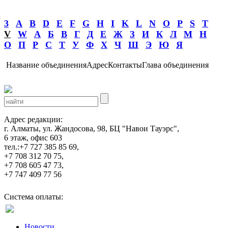
3
A
B
D
E
F
G
H
I
K
L
N
O
P
S
T
V
W
А
Б
В
Г
Д
Е
Ж
З
И
К
Л
М
Н
О
П
Р
С
Т
У
Ф
Х
Ч
Ш
Э
Ю
Я
Название объединения
Адрес
Контакты
Глава объединения
Адрес редакции:
г. Алматы, ул. Жандосова, 98, БЦ "Навои Тауэрс",
6 этаж, офис 603
тел.:+7 727 385 85 69,
+7 708 312 70 75,
+7 708 605 47 73,
+7 747 409 77 56
Система оплаты:
Новости