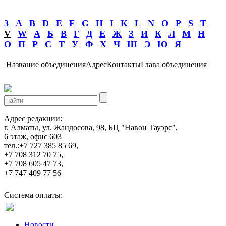
3
A
B
D
E
F
G
H
I
K
L
N
O
P
S
T
V
W
А
Б
В
Г
Д
Е
Ж
З
И
К
Л
М
Н
О
П
Р
С
Т
У
Ф
Х
Ч
Ш
Э
Ю
Я
Название объединения
Адрес
Контакты
Глава объединения
Адрес редакции:
г. Алматы, ул. Жандосова, 98, БЦ "Навои Тауэрс",
6 этаж, офис 603
тел.:+7 727 385 85 69,
+7 708 312 70 75,
+7 708 605 47 73,
+7 747 409 77 56
Система оплаты:
Новости