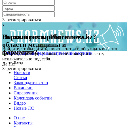
Зарегистрироваться
x
x
Первый раз на Pharmnews.kz?
Вы являетесь работником в
области медицины и
Войдите, чтобы читать, писать статьи и обсуждать всё, что
фармации?
происходит в мире. А также, чтобы настроить ленту
исключительно под себя.
Вход
Да
Нет
Зарегистрироваться
Новости
Статьи
Законодательство
Вакансии
Справочник
Календарь событий
Видео
Новые ЛС
О нас
Контакты