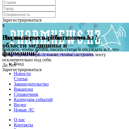
Зарегистрироваться
x
x
Первый раз на Pharmnews.kz?
Вы являетесь работником в
области медицины и
Войдите, чтобы читать, писать статьи и обсуждать всё, что
фармации?
происходит в мире. А также, чтобы настроить ленту
исключительно под себя.
Вход
Да
Нет
Зарегистрироваться
Новости
Статьи
Законодательство
Вакансии
Справочник
Календарь событий
Видео
Новые ЛС
О нас
Контакты