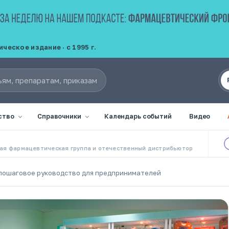
еское издание · с 1995 г.
ство
Справочники
Календарь событий
Видео
PRO
кая группа и отечественный дистрибьютор
Меж
: пошаговое руководство для предпринимателей