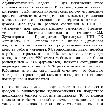
Административный Кодекс РК для исключения этого
административного наказания. И наконец, один из важных
критериев - стабильность интернет-сети, потому что введение
прослеживаемости возможно реализовать только при наличии
высокоскоростного и стабильного интернета в аптеках. 1
декабря 2022 года на рабочем совещании в НПП РК
«Атамекен» под председательством заместителя Премьер-
министра - Министра торговли и интеграции С.М.
Жумангарина и Председателя Президиума НПП РК
«Атамекен» Р.А. Баталова Марина Ивановна Дурманова
поделилась результатами опроса среди специалистов аптек по
качеству работы интернета. 94% опрошенных имеют перебои
в работе интернета, из них 65% пользуются модемом для
выхода в интернет, 69% имеют мобильный интернет. Среди
респондентов - 73% фармацевтов, являются сотрудниками
индивидуальных аптек и 62% располагаются в регионах.
Работники аптечных организаций отмечают, что большую
часть дня интернет не работает, низкая скорость не позволяет
полноценно им пользоваться.
На совещаниях было приведено достаточное количество
доводов и Министерство здравоохранения РК поддержало
предложение бизнеса отсрочить маркировку ЛС до полной
готовности информационной системы прослеживаемости и
маркировки товаров, а также всех участников рынка и