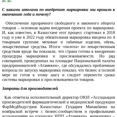
С какими итогами по внедрению маркировки мы пришли к
окончанию года и почему?
Обеспечение прозрачного свободного и законного оборота
товаров – основная задача внедрения проекта по маркировке.
И, как известно, в Казахстане этот процесс стартовал в 2018
году и уже в 2022 году обязательная маркировка введена по 4
товарным группам: меховые и табачные изделия, обувь,
лекарственные средства. Итоги «пилота» по лекарственным
средствам вроде бы показали, что страна готова к внедрению
процедуры маркировки и прослеживаемости. Но ряд
совещаний, проведенных на площадке Национальной палаты
предпринимателей «Атамекен», где обсуждались проблемные
вопросы по запуску маркировки показал, что бизнес в полной
мере не готов к этому шагу и следует перенести сроки
системы маркировки и прослеживаемости товаров.
Затраты для производителей
Как отметила исполнительный директор ОЮЛ «Ассоциация
производителей фармацевтической и медицинской продукции
ФарМедИндустрия Казахстана» Гулдария Манакбаева на
ноябрьской встрече с бизнес-сообществом и профильными
ассоциациями на площадке НПП «Атамекен», маркировка –