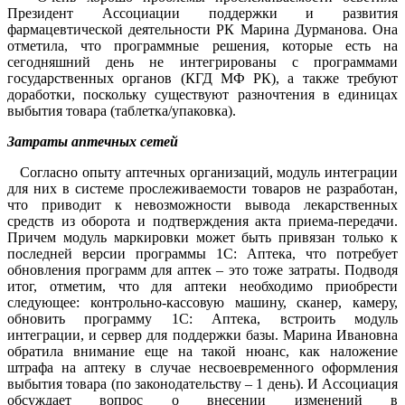
Президент Ассоциации поддержки и развития
фармацевтической деятельности РК Марина Дурманова. Она
отметила, что программные решения, которые есть на
сегодняшний день не интегрированы с программами
государственных органов (КГД МФ РК), а также требуют
доработки, поскольку существуют разночтения в единицах
выбытия товара (таблетка/упаковка).
Затраты аптечных сетей
Согласно опыту аптечных организаций, модуль интеграции
для них в системе прослеживаемости товаров не разработан,
что приводит к невозможности вывода лекарственных
средств из оборота и подтверждения акта приема-передачи.
Причем модуль маркировки может быть привязан только к
последней версии программы 1С: Аптека, что потребует
обновления программ для аптек – это тоже затраты. Подводя
итог, отметим, что для аптеки необходимо приобрести
следующее: контрольно-кассовую машину, сканер, камеру,
обновить программу 1С: Аптека, встроить модуль
интеграции, и сервер для поддержки базы. Марина Ивановна
обратила внимание еще на такой нюанс, как наложение
штрафа на аптеку в случае несвоевременного оформления
выбытия товара (по законодательству – 1 день). И Ассоциация
обсуждает вопрос о внесении изменений в