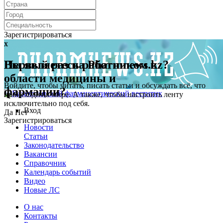
Зарегистрироваться
x
x
Первый раз на Pharmnews.kz?
Вы являетесь работником в
области медицины и
Войдите, чтобы читать, писать статьи и обсуждать всё, что
фармации?
происходит в мире. А также, чтобы настроить ленту
исключительно под себя.
Вход
Да
Нет
Зарегистрироваться
Новости
Статьи
Законодательство
Вакансии
Справочник
Календарь событий
Видео
Новые ЛС
О нас
Контакты