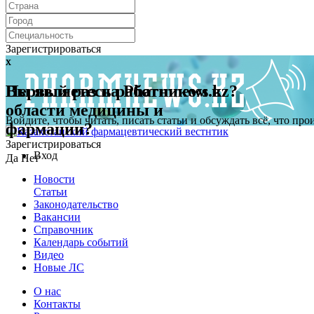
Зарегистрироваться
x
x
Первый раз на Pharmnews.kz?
Вы являетесь работником в
области медицины и
Войдите, чтобы читать, писать статьи и обсуждать всё, что пр
фармации?
Зарегистрироваться
Вход
Да
Нет
Новости
Статьи
Законодательство
Вакансии
Справочник
Календарь событий
Видео
Новые ЛС
О нас
Контакты