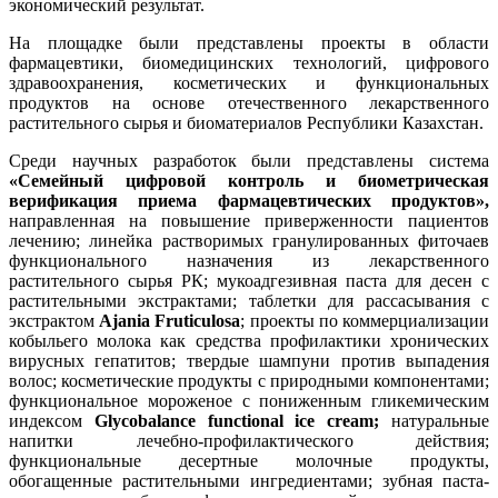
экономический результат.
На площадке были представлены проекты в области
фармацевтики, биомедицинских технологий, цифрового
здравоохранения, косметических и функциональных
продуктов на основе отечественного лекарственного
растительного сырья и биоматериалов Республики Казахстан.
Среди научных разработок были представлены система
«Семейный цифровой контроль и биометрическая
верификация приема фармацевтических продуктов»
,
направленная на повышение приверженности пациентов
лечению; линейка растворимых гранулированных фиточаев
функционального назначения из лекарственного
растительного сырья РК; мукоадгезивная паста для десен с
растительными экстрактами; таблетки для рассасывания с
экстрактом
Ajania Fruticulosa
; проекты по коммерциализации
кобыльего молока как средства профилактики хронических
вирусных гепатитов; твердые шампуни против выпадения
волос; косметические продукты с природными компонентами;
функциональное мороженое с пониженным гликемическим
индексом
Glycobalance functional ice cream
;
натуральные
напитки лечебно-профилактического действия;
функциональные десертные молочные продукты,
обогащенные растительными ингредиентами; зубная паста-