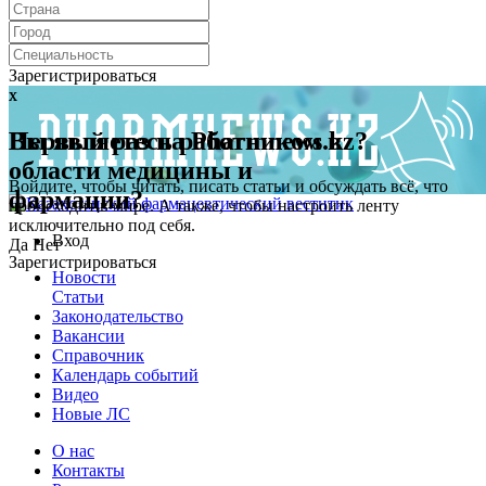
Зарегистрироваться
x
x
Первый раз на Pharmnews.kz?
Вы являетесь работником в
области медицины и
Войдите, чтобы читать, писать статьи и обсуждать всё, что
фармации?
происходит в мире. А также, чтобы настроить ленту
исключительно под себя.
Вход
Да
Нет
Зарегистрироваться
Новости
Статьи
Законодательство
Вакансии
Справочник
Календарь событий
Видео
Новые ЛС
О нас
Контакты