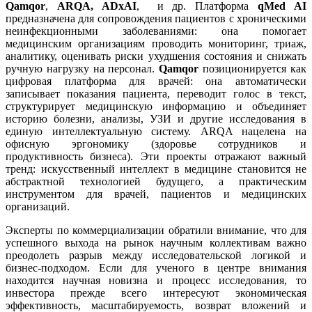
Qamqor
,
ARQA, ADxAI
, и др. Платформа
qMed AI
предназначена для сопровождения пациентов с хроническими
неинфекционными заболеваниями: она помогает
медицинским организациям проводить мониторинг, триаж,
аналитику, оценивать риски ухудшения состояния и снижать
ручную нагрузку на персонал.
Qamqor
позиционируется как
цифровая платформа для врачей: она автоматически
записывает показания пациента, переводит голос в текст,
структурирует медицинскую информацию и объединяет
историю болезни, анализы, УЗИ и другие исследования в
единую интеллектуальную систему. ARQA нацелена на
офисную эргономику (здоровье сотрудников и
продуктивность бизнеса). Эти проекты отражают важный
тренд: искусственный интеллект в медицине становится не
абстрактной технологией будущего, а практическим
инструментом для врачей, пациентов и медицинских
организаций.
Эксперты по коммерциализации обратили внимание, что для
успешного выхода на рынок научным коллективам важно
преодолеть разрыв между исследовательской логикой и
бизнес-подходом. Если для ученого в центре внимания
находится научная новизна и процесс исследования, то
инвестора прежде всего интересуют экономическая
эффективность, масштабируемость, возврат вложений и