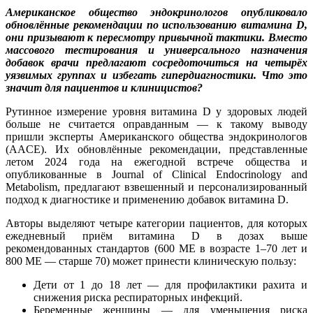
Американское общество эндокринологов опубликовало
обновлённые рекомендации по использованию витамина D,
они призывают к пересмотру привычной тактики. Вместо
массового тестирования и универсального назначения
добавок врачи предлагают сосредоточиться на четырёх
уязвимых группах и избегать гипердиагностики. Что это
значит для пациентов и клиницистов?
Рутинное измерение уровня витамина D у здоровых людей
больше не считается оправданным — к такому выводу
пришли эксперты Американского общества эндокринологов
(AACE). Их обновлённые рекомендации, представленные
летом 2024 года на ежегодной встрече общества и
опубликованные в Journal of Clinical Endocrinology and
Metabolism, предлагают взвешенный и персонализированный
подход к диагностике и применению добавок витамина D.
Авторы выделяют четыре категории пациентов, для которых
ежедневный приём витамина D в дозах выше
рекомендованных стандартов (600 МЕ в возрасте 1–70 лет и
800 МЕ — старше 70) может принести клиническую пользу:
Дети от 1 до 18 лет — для профилактики рахита и
снижения риска респираторных инфекций.
Беременные женщины — для уменьшения риска