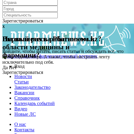
Зарегистрироваться
x
x
Первый раз на Pharmnews.kz?
Вы являетесь работником в
области медицины и
Войдите, чтобы читать, писать статьи и обсуждать всё, что
фармации?
происходит в мире. А также, чтобы настроить ленту
исключительно под себя.
Вход
Да
Нет
Зарегистрироваться
Новости
Статьи
Законодательство
Вакансии
Справочник
Календарь событий
Видео
Новые ЛС
О нас
Контакты