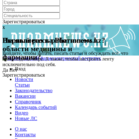
Зарегистрироваться
x
x
Первый раз на Pharmnews.kz?
Вы являетесь работником в
области медицины и
Войдите, чтобы читать, писать статьи и обсуждать всё, что
фармации?
происходит в мире. А также, чтобы настроить ленту
исключительно под себя.
Вход
Да
Нет
Зарегистрироваться
Новости
Статьи
Законодательство
Вакансии
Справочник
Календарь событий
Видео
Новые ЛС
О нас
Контакты