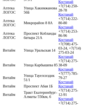
Костанай
+7(714) 250-
Аптека
Улица Хакимжанова
28-78
ЛОГОС
56Б
Костанай
+7(714) 222-
Аптека
Микрорайон 8 8А
80-80
ЛОГОС
Костанай
+7(714) 253-
Аптека
Проспект Кобланды
86-96
ЛОГОС
батыра 21А
Костанай
+7(708) 475-
03-24, +7(714)
Витайм
Улица Уральская 14
275-03-24
Костанай
+7(714) 275-
Витайм
Улица Карбышева 85
38-09
Костанай
+7(777) 785-
Улица Тауелсиздик
Витайм
79-27
51/1
Костанай
Витайм
Проспект Абая 1Б
Костанай
+7(714) 275-
Тракт Екатеринбург-
Витайм
12-91
Алматы 550км, 6
Костанай
+7(714) 275-