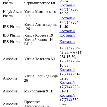
70-34
Pharm
Чернышевского 68
Костанай
+7(714) 226-
Halyk Arzan
Улица Маяковского
50-20
Pharm
110
Костанай
+7(714) 254-
Улица Алтынсарина
IBS Pharm
11-40
126
Костанай
IBS Pharm
Улица Кубеева 19
Костанай
Улица Чкалова 16
IBS Pharm
Костанай
ВП 2
+7(714) 254-
42-29, +7(714)
254-15-59,
Айболит
Улица Толстого 50
+7(714) 254-
16-68
Костанай
+7(714) 251-
Улица Леонида Беды
Айболит
52-20
26
Костанай
+7(714) 222-
Айболит
Микрорайон 9 1В
01-41
Костанай
+7(714) 552-
Проспект
Айболит
07-75
Тауелсиздик 69