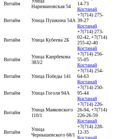
Улица
Витайм
14-73
Наримановская 54
Костанай
+7(714) 275-
Витайм
Улица Пушкина 54А
39-27
Костанай
+7(714) 273-
02-42, +7(714)
Витайм
Улица Кубеева 2Б
255-42-40
Костанай
+7(714) 256-
Улица Каирбекова
Витайм
55-05
383/2
Костанай
+7(714) 254-
Витайм
Улица Победы 141
64-63
Костанай
+7(714) 250-
Витайм
Улица Гоголя 94А
95-44
Костанай
+7(714) 226-
Улица Маяковского
26-94, +7(714)
Витайм
110/1
226-26-59
Костанай
+7(714) 228-
Улица
Витайм
12-35
Чернышевского 68/1
Костанай