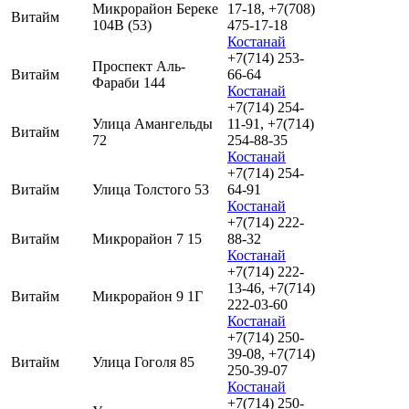
Микрорайон Береке
17-18, +7(708)
Витайм
104В (53)
475-17-18
Костанай
+7(714) 253-
Проспект Аль-
Витайм
66-64
Фараби 144
Костанай
+7(714) 254-
Улица Амангельды
11-91, +7(714)
Витайм
72
254-88-35
Костанай
+7(714) 254-
Витайм
Улица Толстого 53
64-91
Костанай
+7(714) 222-
Витайм
Микрорайон 7 15
88-32
Костанай
+7(714) 222-
13-46, +7(714)
Витайм
Микрорайон 9 1Г
222-03-60
Костанай
+7(714) 250-
39-08, +7(714)
Витайм
Улица Гоголя 85
250-39-07
Костанай
+7(714) 250-