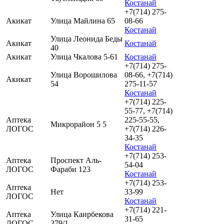
Костанай
+7(714) 275-
Акикат
Улица Майлина 65
08-66
Костанай
Улица Леонида Беды
Акикат
Костанай
40
Акикат
Улица Чкалова 5-61
Костанай
+7(714) 275-
Улица Ворошилова
08-66, +7(714)
Акикат
54
275-11-57
Костанай
+7(714) 225-
55-77, +7(714)
Аптека
225-55-55,
Микрорайон 5 5
ЛОГОС
+7(714) 226-
34-35
Костанай
+7(714) 253-
Аптека
Проспект Аль-
54-04
ЛОГОС
Фараби 123
Костанай
+7(714) 253-
Аптека
Нет
33-99
ЛОГОС
Костанай
+7(714) 221-
Аптека
Улица Каирбекова
31-65
ЛОГОС
379/1