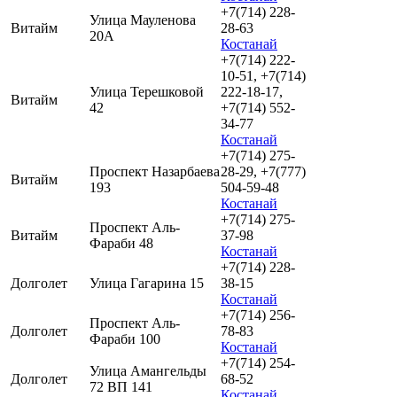
+7(714) 228-
Улица Мауленова
Витайм
28-63
20А
Костанай
+7(714) 222-
10-51, +7(714)
Улица Терешковой
222-18-17,
Витайм
42
+7(714) 552-
34-77
Костанай
+7(714) 275-
Проспект Назарбаева
28-29, +7(777)
Витайм
193
504-59-48
Костанай
+7(714) 275-
Проспект Аль-
Витайм
37-98
Фараби 48
Костанай
+7(714) 228-
Долголет
Улица Гагарина 15
38-15
Костанай
+7(714) 256-
Проспект Аль-
Долголет
78-83
Фараби 100
Костанай
+7(714) 254-
Улица Амангельды
Долголет
68-52
72 ВП 141
Костанай