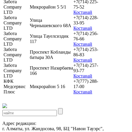
Забота
+7(714) 225-
Company
Микрорайон 5 5/1
75-52
LTD
Костанай
Забота
+7(714) 228-
Улица
Company
33-95
Чернышевского 68А
LTD
Костанай
Забота
+7(714) 256-
Улица Тауелсиздик
Company
76-66
117
LTD
Костанай
Забота
+7(714) 253-
Проспект Кобланды
Company
86-83
батыра 30А
LTD
Костанай
Забота
+7(714) 257-
Проспект Назарбаева
Company
93-77
166
LTD
Костанай
КФК
+7(777) 288-
Медсервис
Микрорайон 5 16
17-00
Плюс
Костанай
Адрес редакции:
г. Алматы, ул. Жандосова, 98, БЦ "Навои Тауэрс",