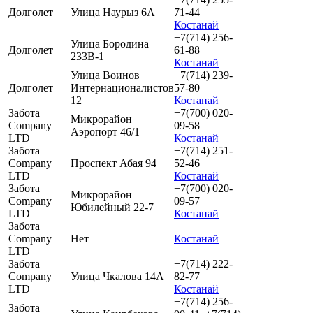
Долголет
Улица Наурыз 6А
71-44
Костанай
+7(714) 256-
Улица Бородина
Долголет
61-88
233В-1
Костанай
Улица Воинов
+7(714) 239-
Долголет
Интернационалистов
57-80
12
Костанай
Забота
+7(700) 020-
Микрорайон
Company
09-58
Аэропорт 46/1
LTD
Костанай
Забота
+7(714) 251-
Company
Проспект Абая 94
52-46
LTD
Костанай
Забота
+7(700) 020-
Микрорайон
Company
09-57
Юбилейный 22-7
LTD
Костанай
Забота
Company
Нет
Костанай
LTD
Забота
+7(714) 222-
Company
Улица Чкалова 14А
82-77
LTD
Костанай
+7(714) 256-
Забота