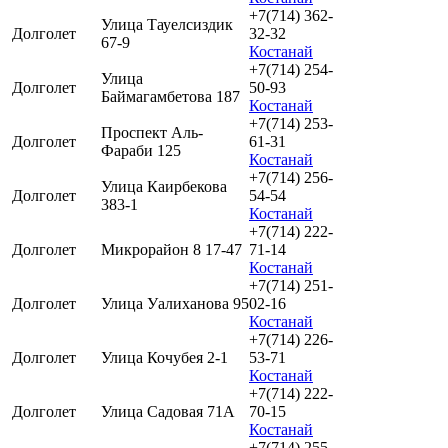
+7(714) 362-
Улица Тауелсиздик
Долголет
32-32
67-9
Костанай
+7(714) 254-
Улица
Долголет
50-93
Баймагамбетова 187
Костанай
+7(714) 253-
Проспект Аль-
Долголет
61-31
Фараби 125
Костанай
+7(714) 256-
Улица Каирбекова
Долголет
54-54
383-1
Костанай
+7(714) 222-
Долголет
Микрорайон 8 17-47
71-14
Костанай
+7(714) 251-
Долголет
Улица Уалиханова 95
02-16
Костанай
+7(714) 226-
Долголет
Улица Кочубея 2-1
53-71
Костанай
+7(714) 222-
Долголет
Улица Садовая 71А
70-15
Костанай
+7(714) 255-