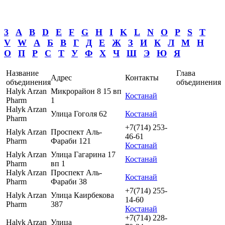
3
A
B
D
E
F
G
H
I
K
L
N
O
P
S
T
V
W
А
Б
В
Г
Д
Е
Ж
З
И
К
Л
М
Н
О
П
Р
С
Т
У
Ф
Х
Ч
Ш
Э
Ю
Я
Название
Глава
Адрес
Контакты
объединения
объединения
Halyk Arzan
Микрорайон 8 15 вп
Костанай
Pharm
1
Halyk Arzan
Улица Гоголя 62
Костанай
Pharm
+7(714) 253-
Halyk Arzan
Проспект Аль-
46-61
Pharm
Фараби 121
Костанай
Halyk Arzan
Улица Гагарина 17
Костанай
Pharm
вп 1
Halyk Arzan
Проспект Аль-
Костанай
Pharm
Фараби 38
+7(714) 255-
Halyk Arzan
Улица Каирбекова
14-60
Pharm
387
Костанай
+7(714) 228-
Halyk Arzan
Улица