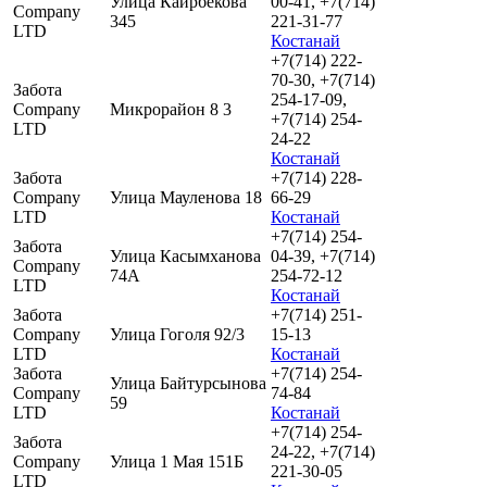
Улица Каирбекова
00-41, +7(714)
Company
345
221-31-77
LTD
Костанай
+7(714) 222-
70-30, +7(714)
Забота
254-17-09,
Company
Микрорайон 8 3
+7(714) 254-
LTD
24-22
Костанай
Забота
+7(714) 228-
Company
Улица Мауленова 18
66-29
LTD
Костанай
+7(714) 254-
Забота
Улица Касымханова
04-39, +7(714)
Company
74А
254-72-12
LTD
Костанай
Забота
+7(714) 251-
Company
Улица Гоголя 92/3
15-13
LTD
Костанай
Забота
+7(714) 254-
Улица Байтурсынова
Company
74-84
59
LTD
Костанай
+7(714) 254-
Забота
24-22, +7(714)
Company
Улица 1 Мая 151Б
221-30-05
LTD