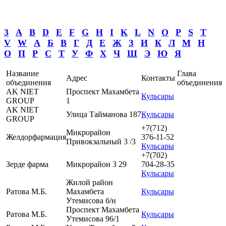
3
A
B
D
E
F
G
H
I
K
L
N
O
P
S
T
V
W
А
Б
В
Г
Д
Е
Ж
З
И
К
Л
М
Н
О
П
Р
С
Т
У
Ф
Х
Ч
Ш
Э
Ю
Я
Название
Глава
Адрес
Контакты
объединения
объединения
AK NIET
Проспект Махамбета
Кульсары
GROUP
1
AK NIET
Улица Тайманова 187
Кульсары
GROUP
+7(712)
Микрорайон
Желдорфармация
376-11-52
Привокзальный 3 /3
Кульсары
+7(702)
Зерде фарма
Микрорайон 3 29
704-28-35
Кульсары
Жилой район
Ратова М.Б.
Махамбета
Кульсары
Утемисова б/н
Проспект Махамбета
Ратова М.Б.
Кульсары
Утемисова 96/1