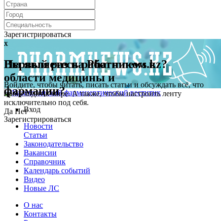
Зарегистрироваться
x
x
Первый раз на Pharmnews.kz?
Вы являетесь работником в
области медицины и
Войдите, чтобы читать, писать статьи и обсуждать всё, что
фармации?
происходит в мире. А также, чтобы настроить ленту
исключительно под себя.
Вход
Да
Нет
Зарегистрироваться
Новости
Статьи
Законодательство
Вакансии
Справочник
Календарь событий
Видео
Новые ЛС
О нас
Контакты