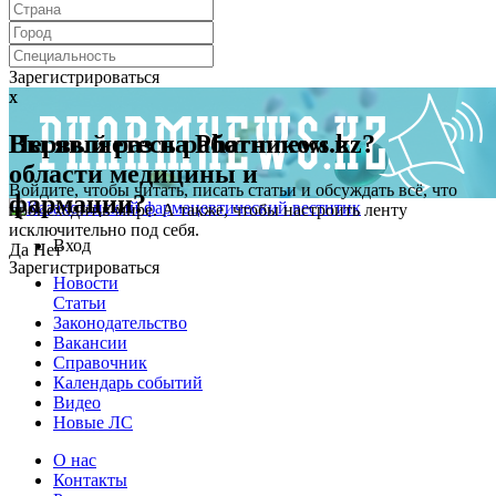
Зарегистрироваться
x
x
Первый раз на Pharmnews.kz?
Вы являетесь работником в
области медицины и
Войдите, чтобы читать, писать статьи и обсуждать всё, что
фармации?
происходит в мире. А также, чтобы настроить ленту
исключительно под себя.
Вход
Да
Нет
Зарегистрироваться
Новости
Статьи
Законодательство
Вакансии
Справочник
Календарь событий
Видео
Новые ЛС
О нас
Контакты