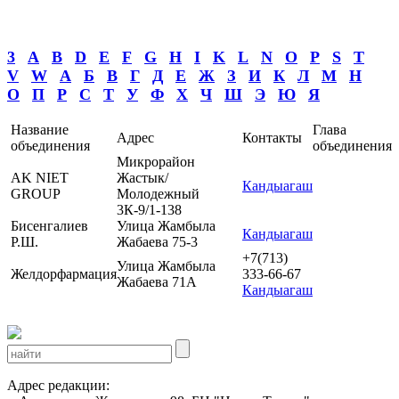
3
A
B
D
E
F
G
H
I
K
L
N
O
P
S
T
V
W
А
Б
В
Г
Д
Е
Ж
З
И
К
Л
М
Н
О
П
Р
С
Т
У
Ф
Х
Ч
Ш
Э
Ю
Я
Название
Глава
Адрес
Контакты
объединения
объединения
Микрорайон
AK NIET
Жастык/
Кандыагаш
GROUP
Молодежный
3К-9/1-138
Бисенгалиев
Улица Жамбыла
Кандыагаш
Р.Ш.
Жабаева 75-3
+7(713)
Улица Жамбыла
Желдорфармация
333-66-67
Жабаева 71А
Кандыагаш
Адрес редакции: