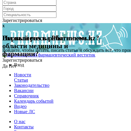
Зарегистрироваться
x
x
Первый раз на Pharmnews.kz?
Вы являетесь работником в
области медицины и
Войдите, чтобы читать, писать статьи и обсуждать всё, что пр
фармации?
Зарегистрироваться
Вход
Да
Нет
Новости
Статьи
Законодательство
Вакансии
Справочник
Календарь событий
Видео
Новые ЛС
О нас
Контакты