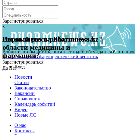
Зарегистрироваться
x
x
Первый раз на Pharmnews.kz?
Вы являетесь работником в
области медицины и
Войдите, чтобы читать, писать статьи и обсуждать всё, что пр
фармации?
Зарегистрироваться
Вход
Да
Нет
Новости
Статьи
Законодательство
Вакансии
Справочник
Календарь событий
Видео
Новые ЛС
О нас
Контакты