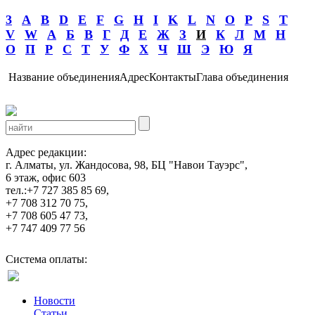
3
A
B
D
E
F
G
H
I
K
L
N
O
P
S
T
V
W
А
Б
В
Г
Д
Е
Ж
З
И
К
Л
М
Н
О
П
Р
С
Т
У
Ф
Х
Ч
Ш
Э
Ю
Я
Название объединения
Адрес
Контакты
Глава объединения
Адрес редакции:
г. Алматы, ул. Жандосова, 98, БЦ "Навои Тауэрс",
6 этаж, офис 603
тел.:+7 727 385 85 69,
+7 708 312 70 75,
+7 708 605 47 73,
+7 747 409 77 56
Система оплаты:
Новости
Статьи