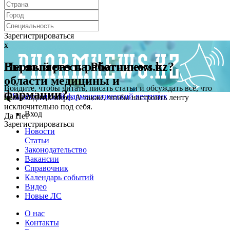
Зарегистрироваться
x
x
Первый раз на Pharmnews.kz?
Вы являетесь работником в
области медицины и
Войдите, чтобы читать, писать статьи и обсуждать всё, что
фармации?
происходит в мире. А также, чтобы настроить ленту
исключительно под себя.
Вход
Да
Нет
Зарегистрироваться
Новости
Статьи
Законодательство
Вакансии
Справочник
Календарь событий
Видео
Новые ЛС
О нас
Контакты