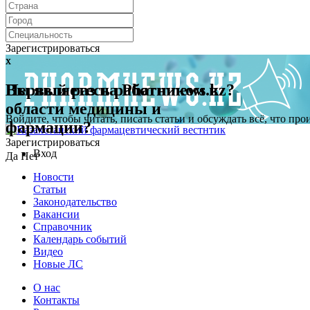
Зарегистрироваться
x
x
Первый раз на Pharmnews.kz?
Вы являетесь работником в
области медицины и
Войдите, чтобы читать, писать статьи и обсуждать всё, что пр
фармации?
Зарегистрироваться
Вход
Да
Нет
Новости
Статьи
Законодательство
Вакансии
Справочник
Календарь событий
Видео
Новые ЛС
О нас
Контакты