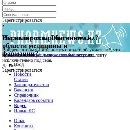
Зарегистрироваться
x
x
Первый раз на Pharmnews.kz?
Вы являетесь работником в
области медицины и
Войдите, чтобы читать, писать статьи и обсуждать всё, что
фармации?
происходит в мире. А также, чтобы настроить ленту
исключительно под себя.
Вход
Да
Нет
Зарегистрироваться
Новости
Статьи
Законодательство
Вакансии
Справочник
Календарь событий
Видео
Новые ЛС
О нас
Контакты