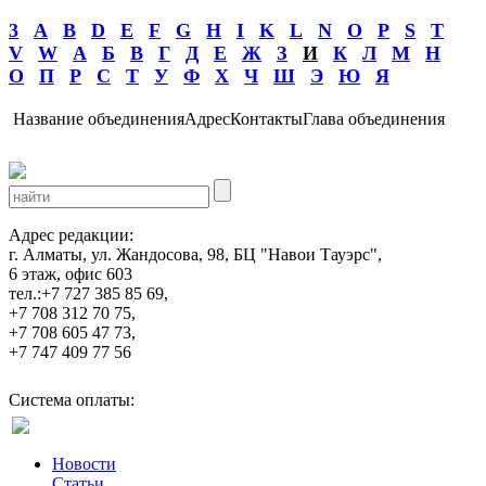
3
A
B
D
E
F
G
H
I
K
L
N
O
P
S
T
V
W
А
Б
В
Г
Д
Е
Ж
З
И
К
Л
М
Н
О
П
Р
С
Т
У
Ф
Х
Ч
Ш
Э
Ю
Я
Название объединения
Адрес
Контакты
Глава объединения
Адрес редакции:
г. Алматы, ул. Жандосова, 98, БЦ "Навои Тауэрс",
6 этаж, офис 603
тел.:+7 727 385 85 69,
+7 708 312 70 75,
+7 708 605 47 73,
+7 747 409 77 56
Система оплаты:
Новости
Статьи