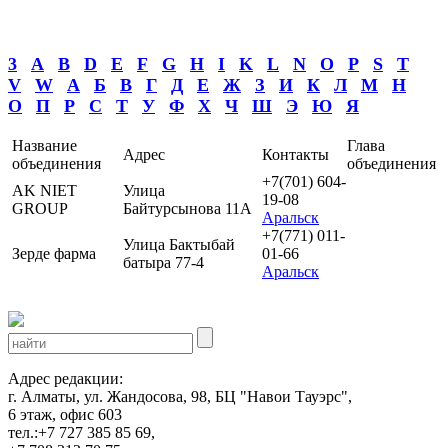
3
A
B
D
E
F
G
H
I
K
L
N
O
P
S
T
V
W
А
Б
В
Г
Д
Е
Ж
З
И
К
Л
М
Н
О
П
Р
С
Т
У
Ф
Х
Ч
Ш
Э
Ю
Я
Название
Глава
Адрес
Контакты
объединения
объединения
+7(701) 604-
AK NIET
Улица
19-08
GROUP
Байтурсынова 11А
Аральск
+7(771) 011-
Улица Бактыбай
Зерде фарма
01-66
батыра 77-4
Аральск
Адрес редакции:
г. Алматы, ул. Жандосова, 98, БЦ "Навои Тауэрс",
6 этаж, офис 603
тел.:+7 727 385 85 69,