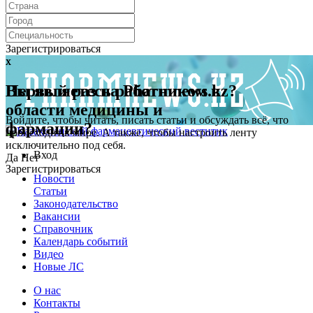
Зарегистрироваться
x
x
Первый раз на Pharmnews.kz?
Вы являетесь работником в
области медицины и
Войдите, чтобы читать, писать статьи и обсуждать всё, что
фармации?
происходит в мире. А также, чтобы настроить ленту
исключительно под себя.
Вход
Да
Нет
Зарегистрироваться
Новости
Статьи
Законодательство
Вакансии
Справочник
Календарь событий
Видео
Новые ЛС
О нас
Контакты