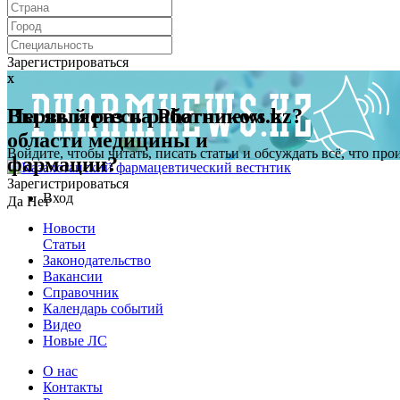
Зарегистрироваться
x
x
Первый раз на Pharmnews.kz?
Вы являетесь работником в
области медицины и
Войдите, чтобы читать, писать статьи и обсуждать всё, что пр
фармации?
Зарегистрироваться
Вход
Да
Нет
Новости
Статьи
Законодательство
Вакансии
Справочник
Календарь событий
Видео
Новые ЛС
О нас
Контакты