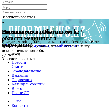
Зарегистрироваться
x
x
Первый раз на Pharmnews.kz?
Вы являетесь работником в
области медицины и
Войдите, чтобы читать, писать статьи и обсуждать всё, что
фармации?
происходит в мире. А также, чтобы настроить ленту
исключительно под себя.
Вход
Да
Нет
Зарегистрироваться
Новости
Статьи
Законодательство
Вакансии
Справочник
Календарь событий
Видео
Новые ЛС
О нас
Контакты