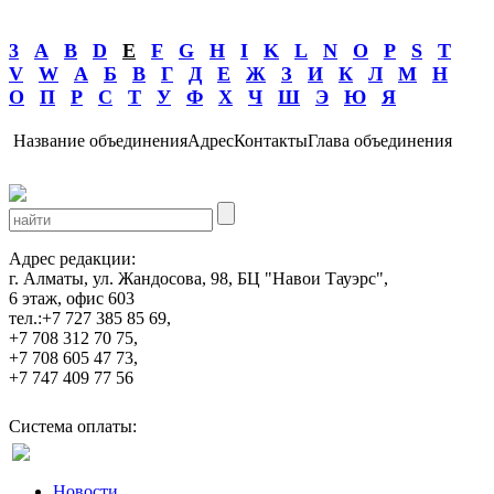
3
A
B
D
E
F
G
H
I
K
L
N
O
P
S
T
V
W
А
Б
В
Г
Д
Е
Ж
З
И
К
Л
М
Н
О
П
Р
С
Т
У
Ф
Х
Ч
Ш
Э
Ю
Я
Название объединения
Адрес
Контакты
Глава объединения
Адрес редакции:
г. Алматы, ул. Жандосова, 98, БЦ "Навои Тауэрс",
6 этаж, офис 603
тел.:+7 727 385 85 69,
+7 708 312 70 75,
+7 708 605 47 73,
+7 747 409 77 56
Система оплаты:
Новости