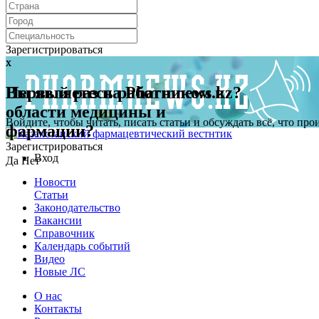
Зарегистрироваться
x
x
Первый раз на Pharmnews.kz?
Вы являетесь работником в
области медицины и
Войдите, чтобы читать, писать статьи и обсуждать всё, что пр
фармации?
Зарегистрироваться
Вход
Да
Нет
Новости
Статьи
Законодательство
Вакансии
Справочник
Календарь событий
Видео
Новые ЛС
О нас
Контакты