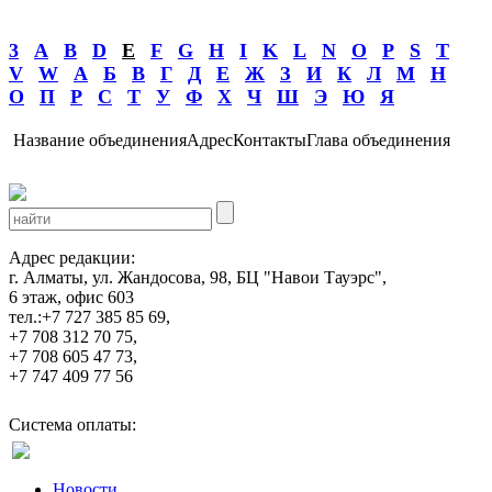
3
A
B
D
E
F
G
H
I
K
L
N
O
P
S
T
V
W
А
Б
В
Г
Д
Е
Ж
З
И
К
Л
М
Н
О
П
Р
С
Т
У
Ф
Х
Ч
Ш
Э
Ю
Я
Название объединения
Адрес
Контакты
Глава объединения
Адрес редакции:
г. Алматы, ул. Жандосова, 98, БЦ "Навои Тауэрс",
6 этаж, офис 603
тел.:+7 727 385 85 69,
+7 708 312 70 75,
+7 708 605 47 73,
+7 747 409 77 56
Система оплаты:
Новости