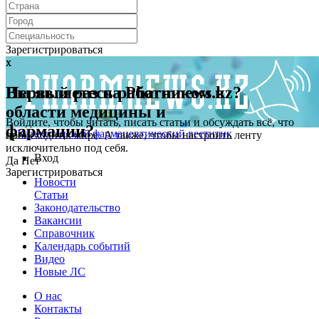
Зарегистрироваться
x
x
Первый раз на Pharmnews.kz?
Вы являетесь работником в
области медицины и
Войдите, чтобы читать, писать статьи и обсуждать всё, что
фармации?
происходит в мире. А также, чтобы настроить ленту
исключительно под себя.
Вход
Да
Нет
Зарегистрироваться
Новости
Статьи
Законодательство
Вакансии
Справочник
Календарь событий
Видео
Новые ЛС
О нас
Контакты