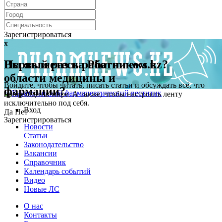
Зарегистрироваться
x
x
Первый раз на Pharmnews.kz?
Вы являетесь работником в
области медицины и
Войдите, чтобы читать, писать статьи и обсуждать всё, что
фармации?
происходит в мире. А также, чтобы настроить ленту
исключительно под себя.
Вход
Да
Нет
Зарегистрироваться
Новости
Статьи
Законодательство
Вакансии
Справочник
Календарь событий
Видео
Новые ЛС
О нас
Контакты