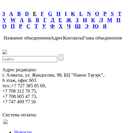
3
A
B
D
E
F
G
H
I
K
L
N
O
P
S
T
V
W
А
Б
В
Г
Д
Е
Ж
З
И
К
Л
М
Н
О
П
Р
С
Т
У
Ф
Х
Ч
Ш
Э
Ю
Я
Название объединения
Адрес
Контакты
Глава объединения
Адрес редакции:
г. Алматы, ул. Жандосова, 98, БЦ "Навои Тауэрс",
6 этаж, офис 603
тел.:+7 727 385 85 69,
+7 708 312 70 75,
+7 708 605 47 73,
+7 747 409 77 56
Система оплаты:
Новости