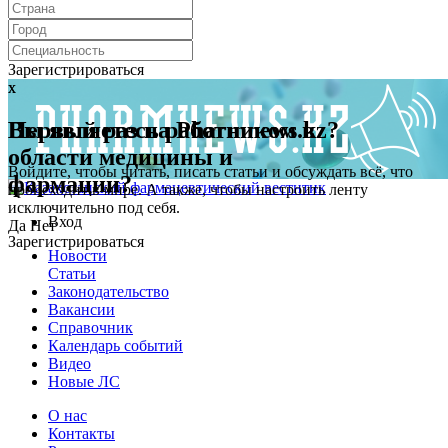
Зарегистрироваться
x
x
Первый раз на Pharmnews.kz?
Вы являетесь работником в
области медицины и
Войдите, чтобы читать, писать статьи и обсуждать всё, что
фармации?
происходит в мире. А также, чтобы настроить ленту
исключительно под себя.
Вход
Да
Нет
Зарегистрироваться
Новости
Статьи
Законодательство
Вакансии
Справочник
Календарь событий
Видео
Новые ЛС
О нас
Контакты