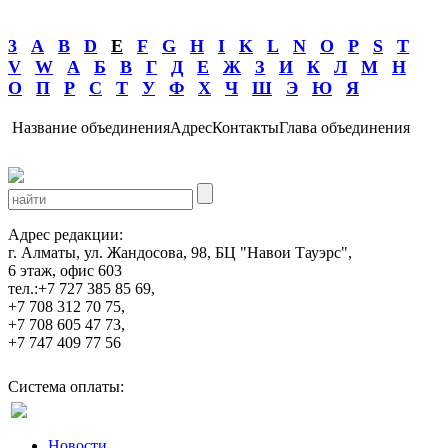
3
A
B
D
E
F
G
H
I
K
L
N
O
P
S
T
V
W
А
Б
В
Г
Д
Е
Ж
З
И
К
Л
М
Н
О
П
Р
С
Т
У
Ф
Х
Ч
Ш
Э
Ю
Я
Название объединения
Адрес
Контакты
Глава объединения
Адрес редакции:
г. Алматы, ул. Жандосова, 98, БЦ "Навои Тауэрс",
6 этаж, офис 603
тел.:+7 727 385 85 69,
+7 708 312 70 75,
+7 708 605 47 73,
+7 747 409 77 56
Система оплаты:
Новости