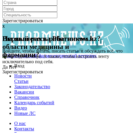
Зарегистрироваться
x
x
Первый раз на Pharmnews.kz?
Вы являетесь работником в
области медицины и
Войдите, чтобы читать, писать статьи и обсуждать всё, что
фармации?
происходит в мире. А также, чтобы настроить ленту
исключительно под себя.
Вход
Да
Нет
Зарегистрироваться
Новости
Статьи
Законодательство
Вакансии
Справочник
Календарь событий
Видео
Новые ЛС
О нас
Контакты