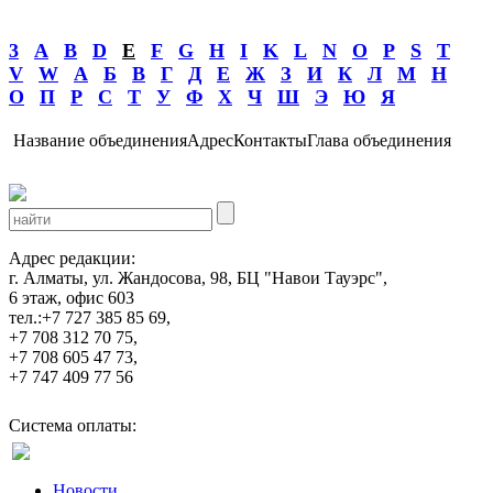
3
A
B
D
E
F
G
H
I
K
L
N
O
P
S
T
V
W
А
Б
В
Г
Д
Е
Ж
З
И
К
Л
М
Н
О
П
Р
С
Т
У
Ф
Х
Ч
Ш
Э
Ю
Я
Название объединения
Адрес
Контакты
Глава объединения
Адрес редакции:
г. Алматы, ул. Жандосова, 98, БЦ "Навои Тауэрс",
6 этаж, офис 603
тел.:+7 727 385 85 69,
+7 708 312 70 75,
+7 708 605 47 73,
+7 747 409 77 56
Система оплаты:
Новости