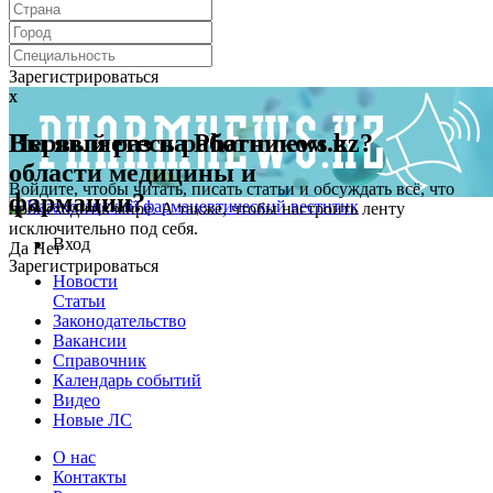
Зарегистрироваться
x
x
Первый раз на Pharmnews.kz?
Вы являетесь работником в
области медицины и
Войдите, чтобы читать, писать статьи и обсуждать всё, что
фармации?
происходит в мире. А также, чтобы настроить ленту
исключительно под себя.
Вход
Да
Нет
Зарегистрироваться
Новости
Статьи
Законодательство
Вакансии
Справочник
Календарь событий
Видео
Новые ЛС
О нас
Контакты