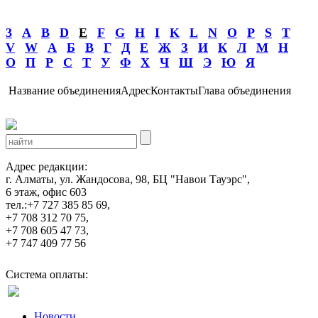
3
A
B
D
E
F
G
H
I
K
L
N
O
P
S
T
V
W
А
Б
В
Г
Д
Е
Ж
З
И
К
Л
М
Н
О
П
Р
С
Т
У
Ф
Х
Ч
Ш
Э
Ю
Я
Название объединения
Адрес
Контакты
Глава объединения
Адрес редакции:
г. Алматы, ул. Жандосова, 98, БЦ "Навои Тауэрс",
6 этаж, офис 603
тел.:+7 727 385 85 69,
+7 708 312 70 75,
+7 708 605 47 73,
+7 747 409 77 56
Система оплаты:
Новости